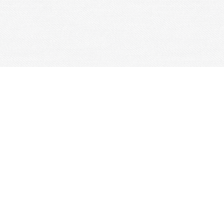
Je m'abonne à la newsletter
OK
Plan du site
Licences
Mentions légales
CGUV
Paramétrer vos cookies
Se connecter
Propulsé par AssoConnect, le logiciel des associat
Notification