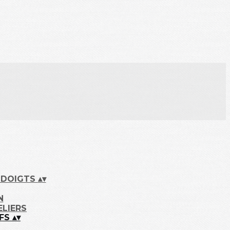
S DOIGTS
▴
▾
N
ELIERS
IFS
▴
▾