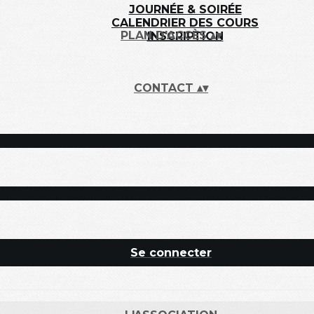
JOURNÉE & SOIRÉE
CALENDRIER DES COURS
PLAN D'ACCÈS
▴
▾
INSCRIPTION
CONTACT
▴
▾
Se connecter